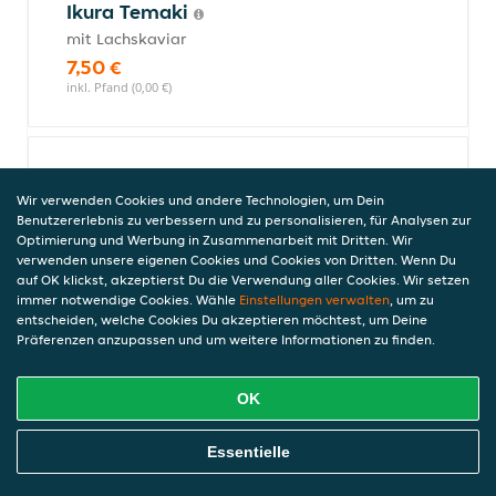
Ikura Temaki
mit Lachskaviar
7,50 €
inkl. Pfand (0,00 €)
Sake Temaki
Wir verwenden Cookies und andere Technologien, um Dein
mit Lachs
Benutzererlebnis zu verbessern und zu personalisieren, für Analysen zur
5,00 €
Optimierung und Werbung in Zusammenarbeit mit Dritten. Wir
inkl. Pfand (0,00 €)
verwenden unsere eigenen Cookies und Cookies von Dritten. Wenn Du
auf OK klickst, akzeptierst Du die Verwendung aller Cookies. Wir setzen
immer notwendige Cookies. Wähle
Einstellungen verwalten
, um zu
entscheiden, welche Cookies Du akzeptieren möchtest, um Deine
Präferenzen anzupassen und um weitere Informationen zu finden.
Maguro Temaki
mit Thunfisch
OK
5,50 €
inkl. Pfand (0,00 €)
Online Essen Bestellen
Essentielle